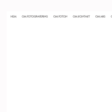
HEM
OM FOTOGRAFERING
OM FOTON
OM KONTAKT
OM MIG