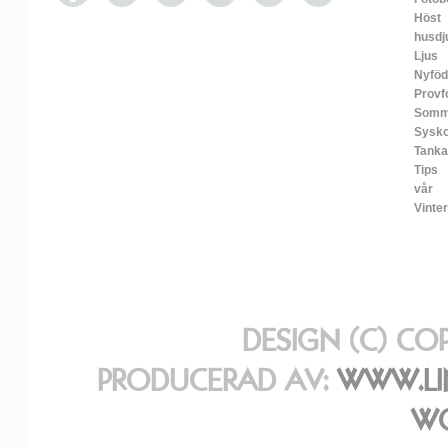
Höst
husdj
Ljus
Nyfö
Provf
Somm
Sysko
Tanka
Tips
vår
Vinter
DESIGN (C) CO
PRODUCERAD AV:
WWW.LI
WO