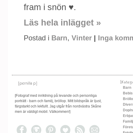
fram i snön ♥.
Läs hela inlägget »
Postad i
Barn
,
Vinter
|
Inga komm
[Kateg
Barn
Bebis
[Fotograf med inriktning på levande och personliga
Bröll
porträtt - barn och familj, bröllop. Mitt bildspråk är ljust,
Diver
färgstarkt och lekfullt. Jag utgår från nordvästra Skåne
Dop/n
men är väldigt mobil. Välkommen!]
Erbju
Familj
Föret
Fotob