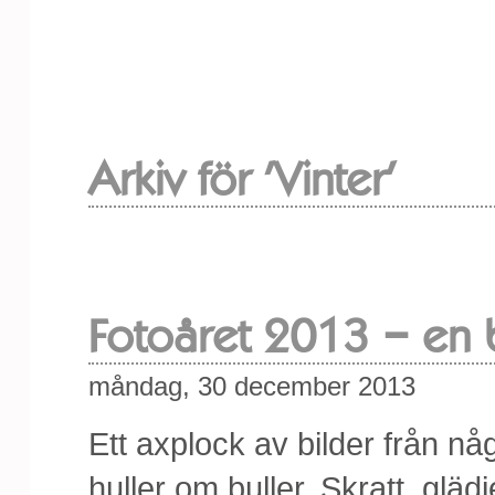
Arkiv för 'Vinter'
Fotoåret 2013 – en 
måndag, 30 december 2013
Ett axplock av bilder från nå
huller om buller. Skratt, glä