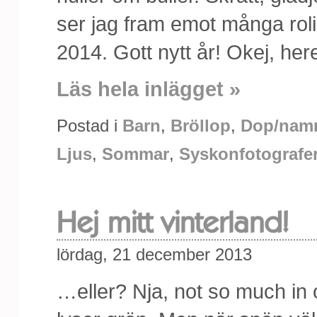
ser jag fram emot många rol
2014. Gott nytt år! Okej, he
Läs hela inlägget »
Postad i
Barn
,
Bröllop
,
Dop/nam
Ljus
,
Sommar
,
Syskonfotografe
Hej mitt vinterland!
lördag, 21 december 2013
…eller? Nja, not so much in