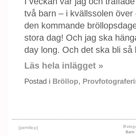
I veckan var jag och träffad
två barn – i kvällssolen över
den kommande bröllopsdagen
stora dag! Och jag ska hän
day long. Och det ska bli så 
Läs hela inlägget »
Postad i
Bröllop
,
Provfotografer
[Kateg
Barn