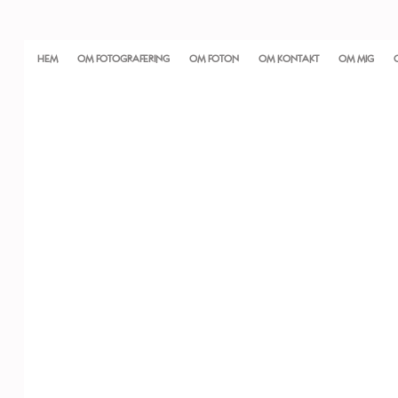
HEM
OM FOTOGRAFERING
OM FOTON
OM KONTAKT
OM MIG