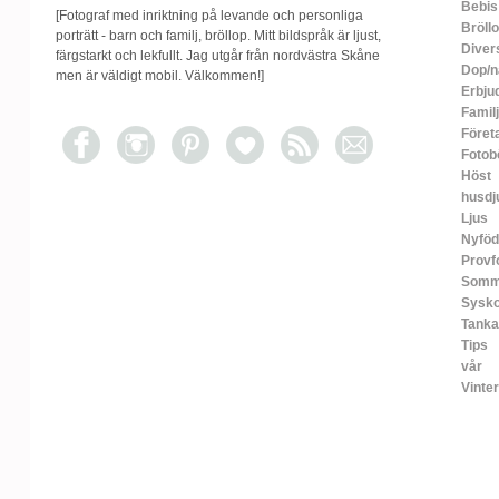
Bebis
[Fotograf med inriktning på levande och personliga
Bröll
porträtt - barn och familj, bröllop. Mitt bildspråk är ljust,
Diver
färgstarkt och lekfullt. Jag utgår från nordvästra Skåne
Dop/n
men är väldigt mobil. Välkommen!]
Erbju
Familj
Föret
Fotob
Höst
husdj
Ljus
Nyfö
Provf
Somm
Sysko
Tanka
Tips
vår
Vinter