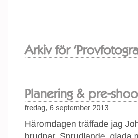
Arkiv för 'Provfotogra
Planering & pre-shoo
fredag, 6 september 2013
Häromdagen träffade jag Jo
brudpar. Sprudlande, glada 