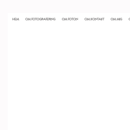
HEM
OM FOTOGRAFERING
OM FOTON
OM KONTAKT
OM MIG