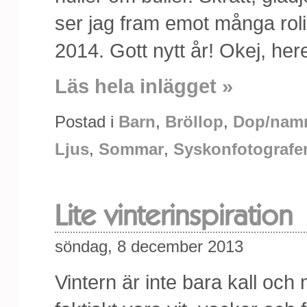
ser jag fram emot många rol
2014. Gott nytt år! Okej, he
Läs hela inlägget »
Postad i
Barn
,
Bröllop
,
Dop/nam
Ljus
,
Sommar
,
Syskonfotografe
Lite vinterinspiration
söndag, 8 december 2013
Vintern är inte bara kall oc