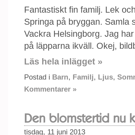
Fantastiskt fin familj. Lek oc
Springa på bryggan. Samla sn
Vackra Helsingborg. Jag har 
på läpparna ikväll. Okej, bi
Läs hela inlägget »
Postad i
Barn
,
Familj
,
Ljus
,
Som
Kommentarer »
Den blomstertid nu
tisdag, 11 juni 2013