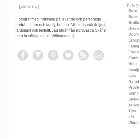
[Kateg
Barn
Bebis
[Fotograf med inriktning på levande och personliga
Bröll
porträtt - barn och familj, bröllop. Mitt bildspråk är ljust,
Diver
färgstarkt och lekfullt. Jag utgår från nordvästra Skåne
Dop/n
men är väldigt mobil. Välkommen!]
Erbju
Familj
Föret
Fotob
Höst
husdj
Ljus
Nyfö
Provf
Somm
Sysko
Tanka
Tips
vår
Vinter