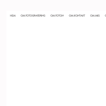
HEM
OM FOTOGRAFERING
OM FOTON
OM KONTAKT
OM MIG