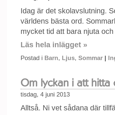
Idag är det skolavslutning. 
världens bästa ord. Sommarl
mycket tid att bara njuta oc
Läs hela inlägget »
Postad i
Barn
,
Ljus
,
Sommar
|
In
Om lyckan i att hitta
tisdag, 4 juni 2013
Alltså. Ni vet sådana där till