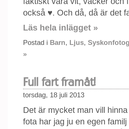
faktiskt vara vit, vacker och
också ♥. Och då, då är det fa
Läs hela inlägget »
Postad i
Barn
,
Ljus
,
Syskonfotog
»
Full fart framåt!
torsdag, 18 juli 2013
Det är mycket man vill hinna 
fota har jag ju en egen famil