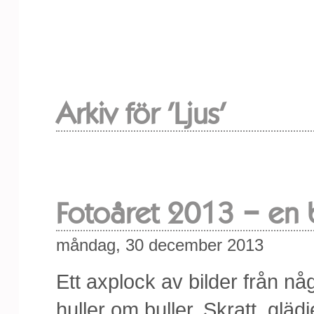
Arkiv för 'Ljus'
Fotoåret 2013 – en 
måndag, 30 december 2013
Ett axplock av bilder från nå
huller om buller. Skratt, glä