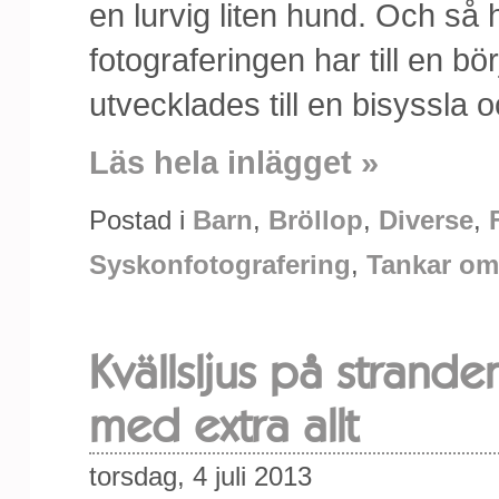
en lurvig liten hund. Och så h
fotograferingen har till en b
utvecklades till en bisyssla oc
Läs hela inlägget »
Postad i
Barn
,
Bröllop
,
Diverse
,
Syskonfotografering
,
Tankar om
Kvällsljus på strande
med extra allt
torsdag, 4 juli 2013