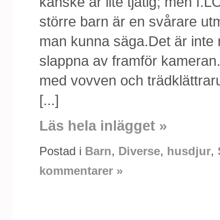
kanske är lite tjatig; men I.
större barn är en svårare utm
man kunna säga.Det är inte rik
slappna av framför kameran. 
med vovven och trädklättraru
[...]
Läs hela inlägget »
Postad i
Barn
,
Diverse
,
husdjur
,
kommentarer »