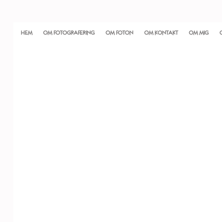
HEM
OM FOTOGRAFERING
OM FOTON
OM KONTAKT
OM MIG