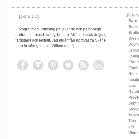
[Kateg
Barn
Bebis
[Fotograf med inriktning på levande och personliga
Bröll
porträtt - barn och familj, bröllop. Mitt bildspråk är ljust,
Diver
färgstarkt och lekfullt. Jag utgår från nordvästra Skåne
Dop/n
men är väldigt mobil. Välkommen!]
Erbju
Familj
Föret
Fotob
Höst
husdj
Ljus
Nyfö
Provf
Somm
Sysko
Tanka
Tips
vår
Vinter