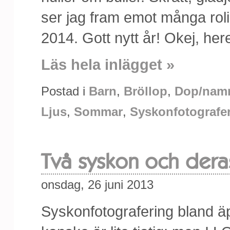
ser jag fram emot många rol
2014. Gott nytt år! Okej, he
Läs hela inlägget »
Postad i
Barn
,
Bröllop
,
Dop/nam
Ljus
,
Sommar
,
Syskonfotografe
Två syskon och dera
onsdag, 26 juni 2013
Syskonfotografering bland äp