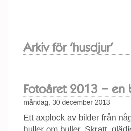
Arkiv för 'husdjur'
Fotoåret 2013 – en 
måndag, 30 december 2013
Ett axplock av bilder från nå
huller om buller. Skratt, glä