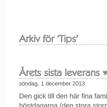
Arkiv för 'Tips'
Årets sista leverans 
söndag, 1 december 2013
Den gick till den här fina fam
höstdagarna (den stora stor