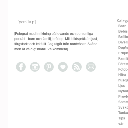
[Kateg
Barn
Bebis
[Fotograf med inriktning på levande och personliga
Bröll
porträtt - barn och familj, bröllop. Mitt bildspråk är ljust,
Diver
färgstarkt och lekfullt. Jag utgår från nordvästra Skåne
Dop/n
men är väldigt mobil. Välkommen!]
Erbju
Familj
Föret
Fotob
Höst
husdj
Ljus
Nyfö
Provf
Somm
Sysko
Tanka
Tips
vår