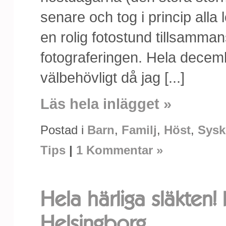
senare och tog i princip all
en rolig fotostund tillsammans
fotograferingen. Hela decemb
välbehövligt då jag [...]
Läs hela inlägget »
Postad i
Barn
,
Familj
,
Höst
,
Sysk
Tips
|
1 Kommentar »
Hela härliga släkten! 
Helsingborg