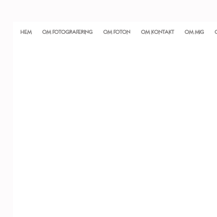
HEM
OM FOTOGRAFERING
OM FOTON
OM KONTAKT
OM MIG