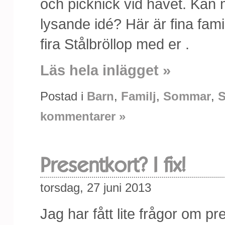
och picknick vid havet. Kan 
lysande idé? Här är fina famil
fira Stålbröllop med er .
Läs hela inlägget »
Postad i
Barn
,
Familj
,
Sommar
,
S
kommentarer »
Presentkort? I fix!
torsdag, 27 juni 2013
Jag har fått lite frågor om pr