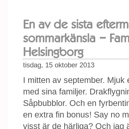
En av de sista efte
sommarkänsla – Famil
Helsingborg
tisdag, 15 oktober 2013
I mitten av september. Mjuk
med sina familjer. Drakflygni
Såpbubblor. Och en fyrbenti
en extra fin bonus! Say no mor
visst är de härliga? Och jag 