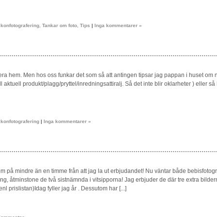
konfotografering
,
Tankar om foto
,
Tips
|
Inga kommentarer »
 era hem. Men hos oss funkar det som så att antingen tipsar jag pappan i huset om nå
 aktuell produkt/plagg/pryttel/inredningsattiralj. Så det inte blir oklarheter ) eller så
konfotografering
|
Inga kommentarer »
om på mindre än en timme från att jag la ut erbjudandet! Nu väntar både bebisfotogra
ring, åtminstone de två sistnämnda i vitsipporna! Jag erbjuder de där tre extra bild
 prislistan)Idag fyller jag år . Dessutom har [...]