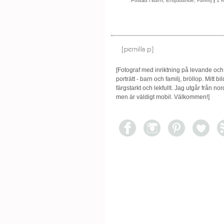
Postad i
Barn
,
Erbjudande
,
Familj
|
1 
[Fotograf med inriktning på levande och
porträtt - barn och familj, bröllop. Mitt bil
färgstarkt och lekfullt. Jag utgår från n
men är väldigt mobil. Välkommen!]