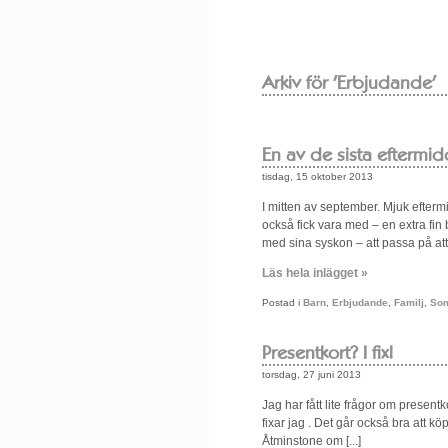
Arkiv för 'Erbjudande'
En av de sista eftermi
tisdag, 15 oktober 2013
I mitten av september. Mjuk efter
också fick vara med – en extra fin 
med sina syskon – att passa på att [
Läs hela inlägget »
Postad i
Barn
,
Erbjudande
,
Familj
,
So
Presentkort? I fix!
torsdag, 27 juni 2013
Jag har fått lite frågor om presentk
fixar jag . Det går också bra att 
Åtminstone om [...]