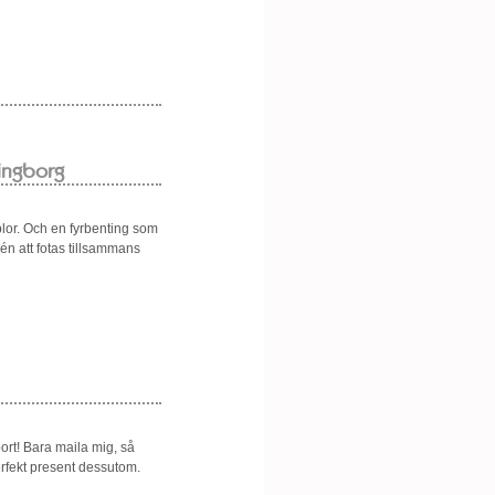
ingborg
blor. Och en fyrbenting som
dén att fotas tillsammans
bort! Bara maila mig, så
erfekt present dessutom.