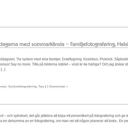
ddagarna med sommarkänsla – Familjefotografering, Hels
middagssol. Tre syskon med sina familjer. Drakflygning. Kusinbus. Picknick. Såpbub
bonus! Say no more. Titta på bilderna istället – visst är de härliga? Och jag älskar i
...]
mmar
,
Syskonfotografering
,
Tips
|
1 Kommentar »
ort – och självklart, det går jättebra att köpa ett presentkort på fotografering och ge 
köpa en delsumma av en fotografering, om man vet att någon planerar att boka . En p