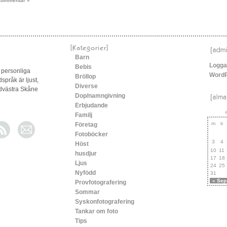
Kommentar »
[Kategorier]
Barn
Logga
Bebis
 personliga
Word
Bröllop
dspråk är ljust,
Diverse
ordvästra Skåne
Dop/namngivning
Erbjudande
Familj
m
ti
Företag
Fotoböcker
3
4
Höst
10
11
husdjur
17
18
Ljus
24
25
Nyfödd
31
« Sep
Provfotografering
Sommar
Syskonfotografering
Tankar om foto
Tips