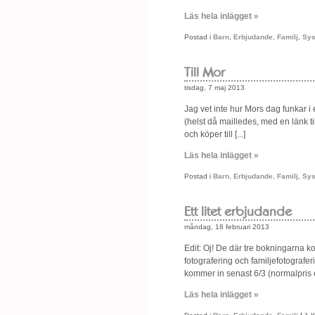
Läs hela inlägget »
Postad i
Barn
,
Erbjudande
,
Familj
,
Sys
Till Mor
tisdag, 7 maj 2013
Jag vet inte hur Mors dag funkar i
(helst då mailledes, med en länk till
och köper till [...]
Läs hela inlägget »
Postad i
Barn
,
Erbjudande
,
Familj
,
Sys
Ett litet erbjudande
måndag, 18 februari 2013
Edit: Oj! De där tre bokningarna k
fotografering och familjefotografe
kommer in senast 6/3 (normalpris enl
Läs hela inlägget »