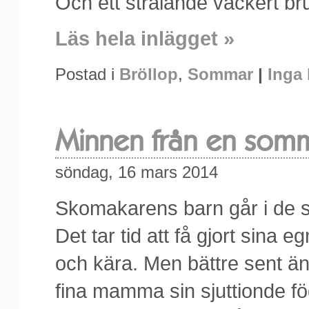
Och ett strålande vackert br
Läs hela inlägget »
Postad i
Bröllop
,
Sommar
|
Inga
Minnen från en som
söndag, 16 mars 2014
Skomakarens barn går i de 
Det tar tid att få gjort sina 
och kära. Men bättre sent än a
fina mamma sin sjuttionde f