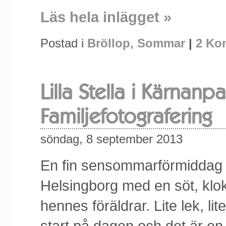
Läs hela inlägget »
Postad i
Bröllop
,
Sommar
|
2 Ko
Lilla Stella i Kärnanp
Familjefotografering
söndag, 8 september 2013
En fin sensommarförmiddag 
Helsingborg med en söt, klo
hennes föräldrar. Lite lek, lite
start på dagen och det är en v