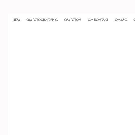
HEM
OM FOTOGRAFERING
OM FOTON
OM KONTAKT
OM MIG