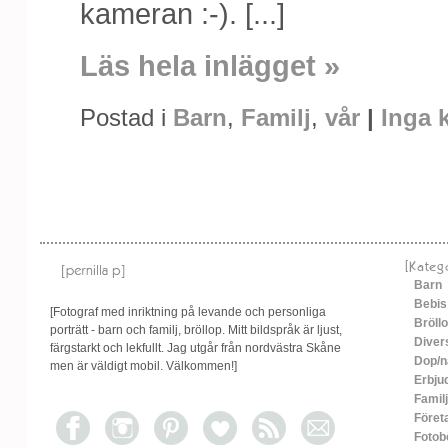
kameran :-). [...]
Läs hela inlägget »
Postad i
Barn
,
Familj
,
vår
|
Inga 
[Kateg
Barn
Bebis
[Fotograf med inriktning på levande och personliga
Bröll
porträtt - barn och familj, bröllop. Mitt bildspråk är ljust,
Diver
färgstarkt och lekfullt. Jag utgår från nordvästra Skåne
Dop/n
men är väldigt mobil. Välkommen!]
Erbju
Familj
Föret
Fotob