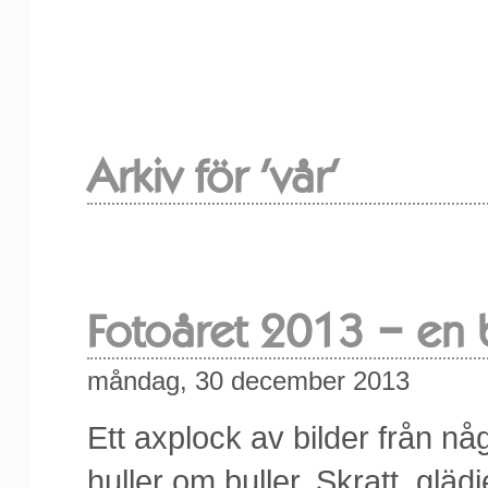
Arkiv för 'vår'
Fotoåret 2013 – en 
måndag, 30 december 2013
Ett axplock av bilder från nå
huller om buller. Skratt, glä