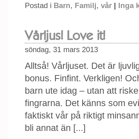
Postad i
Barn
,
Familj
,
vår
|
Inga 
Vårljus! Love it!
söndag, 31 mars 2013
Alltså! Vårljuset. Det är lju
bonus. Finfint. Verkligen! Och
barn ute idag – utan att ris
fingrarna. Det känns som evi
faktiskt vår på riktigt minsa
bli annat än [...]