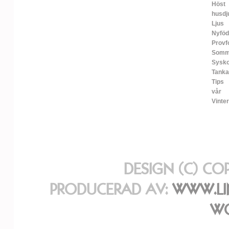
Höst
husdj
Ljus
Nyfö
Provf
Somm
Sysko
Tanka
Tips
vår
Vinter
DESIGN (C) CO
PRODUCERAD AV:
WWW.LI
WO