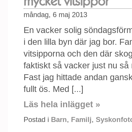
mycket vitsippor
måndag, 6 maj 2013
En vacker solig söndagsförmi
i den lilla byn där jag bor. F
vitsipporna och den där skogen,
faktiskt så vacker just nu så
Fast jag hittade andan gans
fullt ös. Med [...]
Läs hela inlägget »
Postad i
Barn
,
Familj
,
Syskonfot