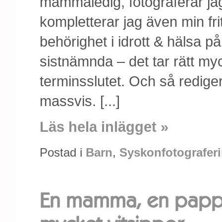
mammaledig, fotograferar jag
kompletterar jag även min fr
behörighet i idrott & hälsa 
sistnämnda – det tar rätt myc
terminsslutet. Och så redige
massvis. [...]
Läs hela inlägget »
Postad i
Barn
,
Syskonfotografer
En mamma, en pappa,