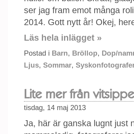
ser jag fram emot många rol
2014. Gott nytt år! Okej, he
Läs hela inlägget »
Postad i
Barn
,
Bröllop
,
Dop/nam
Ljus
,
Sommar
,
Syskonfotografe
Lite mer från vitsip
tisdag, 14 maj 2013
Ja, här är ganska lugnt just 