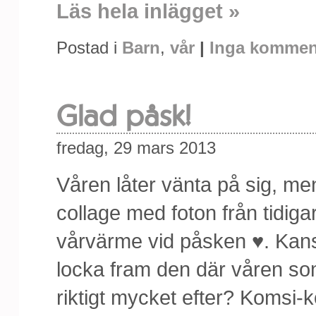
Läs hela inlägget »
Postad i
Barn
,
vår
|
Inga kommen
Glad påsk!
fredag, 29 mars 2013
Våren låter vänta på sig, me
collage med foton från tidigare
vårvärme vid påsken ♥. Kans
locka fram den där våren som v
riktigt mycket efter? Komsi-