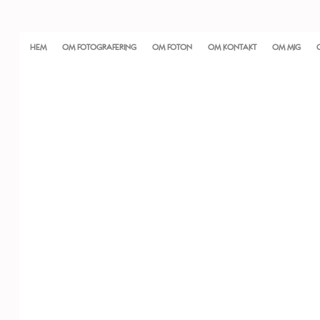
HEM
OM FOTOGRAFERING
OM FOTON
OM KONTAKT
OM MIG