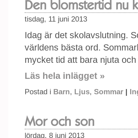
Den blomstertid nu
tisdag, 11 juni 2013
Idag är det skolavslutning. 
världens bästa ord. Sommarl
mycket tid att bara njuta oc
Läs hela inlägget »
Postad i
Barn
,
Ljus
,
Sommar
|
In
Mor och son
lördag, 8 juni 2013