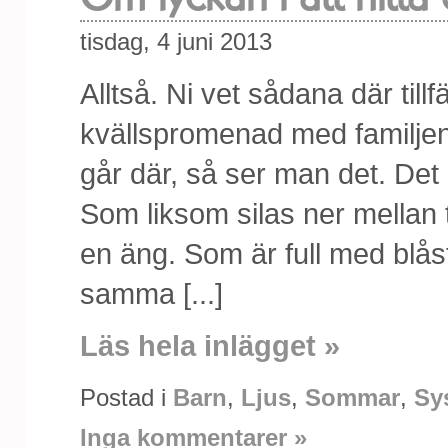
tisdag, 4 juni 2013
Alltså. Ni vet sådana där till
kvällspromenad med familjen.
går där, så ser man det. Det 
Som liksom silas ner mellan
en äng. Som är full med blås
samma [...]
Läs hela inlägget »
Postad i
Barn
,
Ljus
,
Sommar
,
Sy
Inga kommentarer »