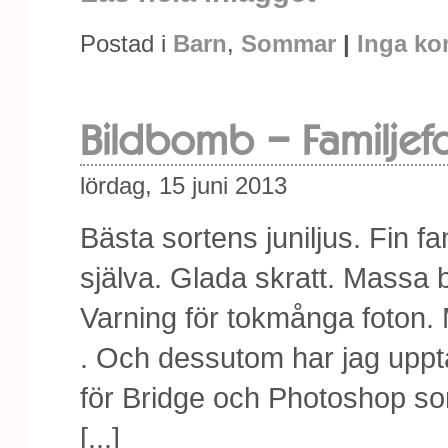
Postad i
Barn
,
Sommar
|
Inga ko
Bildbomb – Familjefo
lördag, 15 juni 2013
Bästa sortens juniljus. Fin f
själva. Glada skratt. Massa b
Varning för tokmånga foton. M
. Och dessutom har jag upptä
för Bridge och Photoshop som
[...]