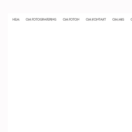
HEM
OM FOTOGRAFERING
OM FOTON
OM KONTAKT
OM MIG