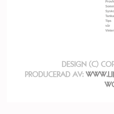
Provf
Somm
Sysko
Tanka
Tips
vår
Vinter
DESIGN (C) CO
PRODUCERAD AV:
WWW.LI
WO