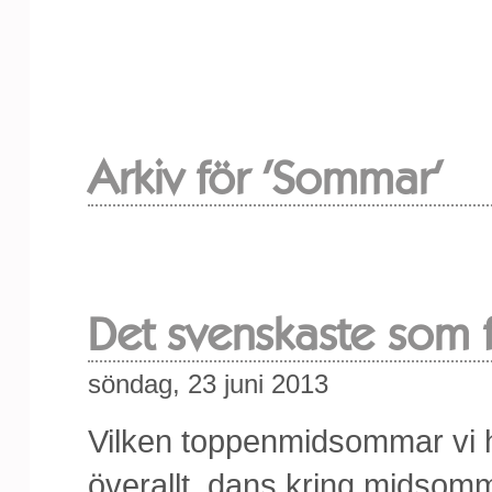
Arkiv för 'Sommar'
Det svenskaste som f
söndag, 23 juni 2013
Vilken toppenmidsommar vi ha
överallt, dans kring midsom