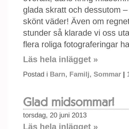
glada skratt och dessutom – 
skönt väder! Även om regnet h
stunder så klarade vi oss uta
flera roliga fotograferingar h
Läs hela inlägget »
Postad i
Barn
,
Familj
,
Sommar
|
Glad midsommar!
torsdag, 20 juni 2013
Läs hela inlägget »