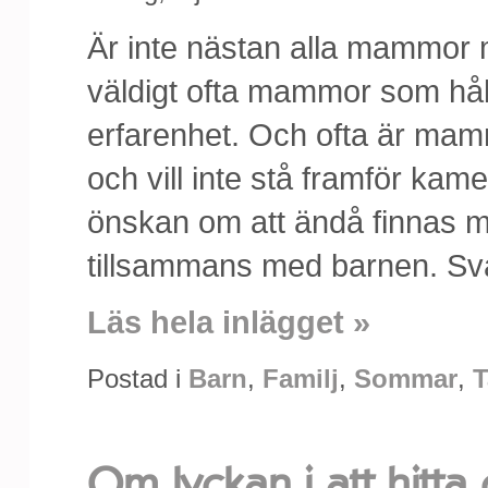
Är inte nästan alla mammor m
väldigt ofta mammor som håll
erfarenhet. Och ofta är mamm
och vill inte stå framför kam
önskan om att ändå finnas 
tillsammans med barnen. Svår
Läs hela inlägget »
Postad i
Barn
,
Familj
,
Sommar
,
T
Om lyckan i att hitta