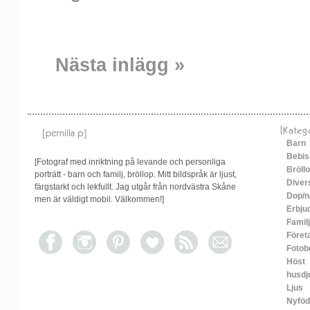
Nästa inlägg »
[Kateg
Barn
Bebis
[Fotograf med inriktning på levande och personliga
Bröll
porträtt - barn och familj, bröllop. Mitt bildspråk är ljust,
Diver
färgstarkt och lekfullt. Jag utgår från nordvästra Skåne
Dop/n
men är väldigt mobil. Välkommen!]
Erbju
Familj
Föret
Fotob
Höst
husdj
Ljus
Nyfö