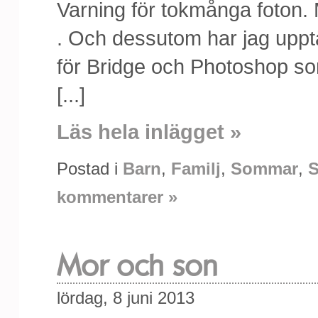
Varning för tokmånga foton. M
. Och dessutom har jag upptä
för Bridge och Photoshop som
[...]
Läs hela inlägget »
Postad i
Barn
,
Familj
,
Sommar
,
S
kommentarer »
Mor och son
lördag, 8 juni 2013