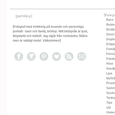
[Kateg
Barn
Bebis
[Fotograf med inriktning på levande och personliga
Bröll
porträtt - barn och familj, bröllop. Mitt bildspråk är ljust,
Diver
färgstarkt och lekfullt. Jag utgår från nordvästra Skåne
Dop/n
men är väldigt mobil. Välkommen!]
Erbju
Familj
Föret
Fotob
Höst
husdj
Ljus
Nyfö
Provf
Somm
Sysko
Tanka
Tips
vår
Vinter