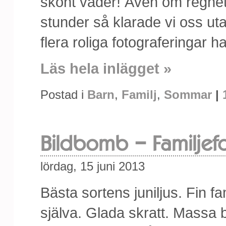
skönt väder! Även om regnet h
stunder så klarade vi oss uta
flera roliga fotograferingar h
Läs hela inlägget »
Postad i
Barn
,
Familj
,
Sommar
|
Bildbomb – Familjefo
lördag, 15 juni 2013
Bästa sortens juniljus. Fin f
själva. Glada skratt. Massa b