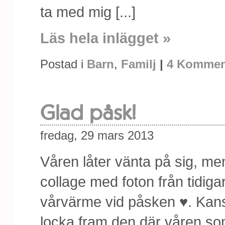
ta med mig [...]
Läs hela inlägget »
Postad i
Barn
,
Familj
|
4 Kommen
Glad påsk!
fredag, 29 mars 2013
Våren låter vänta på sig, me
collage med foton från tidigare
vårvärme vid påsken ♥. Kans
locka fram den där våren som v