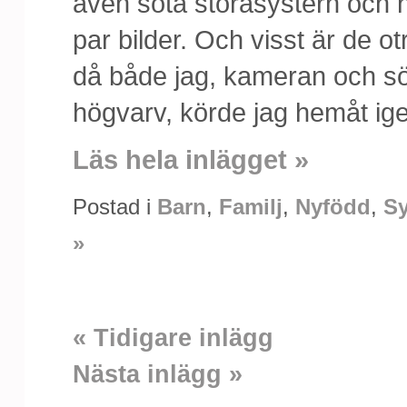
även söta storasystern och h
par bilder. Och visst är de otr
då både jag, kameran och sö
högvarv, körde jag hemåt ige
Läs hela inlägget »
Postad i
Barn
,
Familj
,
Nyfödd
,
Sy
»
« Tidigare inlägg
Nästa inlägg »