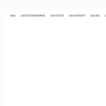
HEM
OM FOTOGRAFERING
OM FOTON
OM KONTAKT
OM MIG