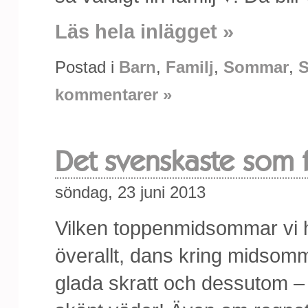
Läs hela inlägget »
Postad i
Barn
,
Familj
,
Sommar
,
S
kommentarer »
Det svenskaste som f
söndag, 23 juni 2013
Vilken toppenmidsommar vi ha
överallt, dans kring midsom
glada skratt och dessutom – 