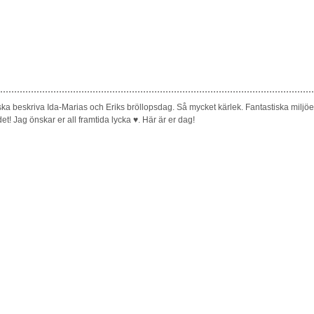
g ska beskriva Ida-Marias och Eriks bröllopsdag. Så mycket kärlek. Fantastiska miljöer.
ndet! Jag önskar er all framtida lycka ♥. Här är er dag!