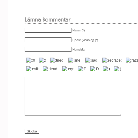
Lämna kommentar
Namn (*)
Epost (visas ej) (*)
Hemsida