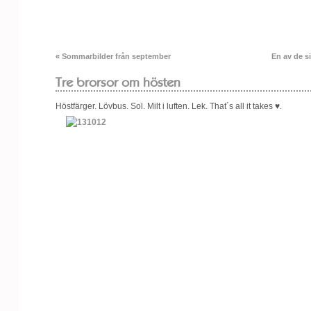
«
Sommarbilder från september
En av de s
Tre brorsor om hösten
Höstfärger. Lövbus. Sol. Milt i luften. Lek. That´s all it takes ♥.