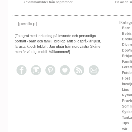
«
Sommarbilder från september
En av de s
[Kateg
Barn
Bebis
[Fotograf med inriktning på levande och personliga
Bröll
porträtt - barn och familj, bröllop. Mitt bildspråk är ljust,
Diver
färgstarkt och lekfullt. Jag utgår från nordvästra Skåne
Dop/n
men är väldigt mobil. Välkommen!]
Erbju
Familj
Föret
Fotob
Höst
husdj
Ljus
Nyfö
Provf
Somm
Sysko
Tanka
Tips
vår