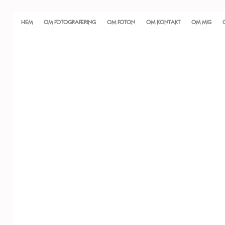
HEM
OM FOTOGRAFERING
OM FOTON
OM KONTAKT
OM MIG