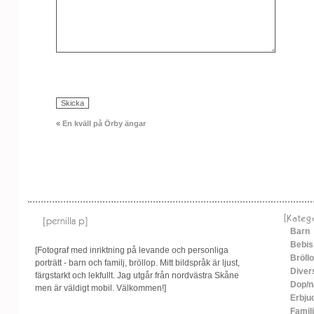
«
En kväll på Örby ängar
[Kateg
Barn
Bebis
[Fotograf med inriktning på levande och personliga
Bröll
porträtt - barn och familj, bröllop. Mitt bildspråk är ljust,
Diver
färgstarkt och lekfullt. Jag utgår från nordvästra Skåne
Dop/n
men är väldigt mobil. Välkommen!]
Erbju
Familj