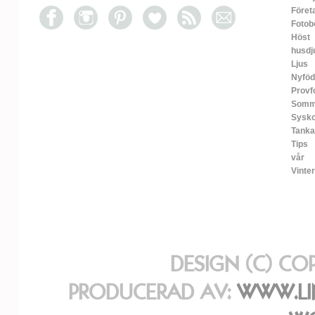
Föret
Fotob
Höst
husdj
Ljus
Nyfö
Provf
Somm
Sysko
Tanka
Tips
vår
Vinter
DESIGN (C) CO
PRODUCERAD AV:
WWW.LI