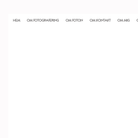
HEM
OM FOTOGRAFERING
OM FOTON
OM KONTAKT
OM MIG