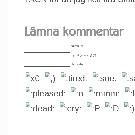
Lämna kommentar
Namn (*)
Epost (visas ej) (*)
Hemsida