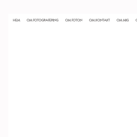
HEM
OM FOTOGRAFERING
OM FOTON
OM KONTAKT
OM MIG