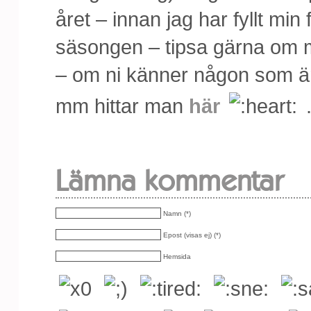
året – innan jag har fyllt min
säsongen – tipsa gärna om 
– om ni känner någon som är p
mm hittar man
här
Lämna kommentar
Namn (*)
Epost (visas ej) (*)
Hemsida