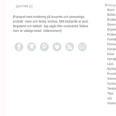
[Kateg
Barn
Bebis
[Fotograf med inriktning på levande och personliga
Bröll
porträtt - barn och familj, bröllop. Mitt bildspråk är ljust,
Diver
färgstarkt och lekfullt. Jag utgår från nordvästra Skåne
Dop/n
men är väldigt mobil. Välkommen!]
Erbju
Familj
Föret
Fotob
Höst
husdj
Ljus
Nyfö
Provf
Somm
Sysko
Tanka
Tips
vår
Vinter