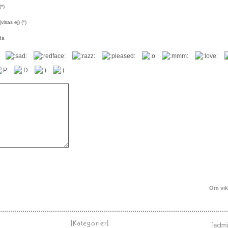
*)
visas ej) (*)
da
Om vik
[Kategorier]