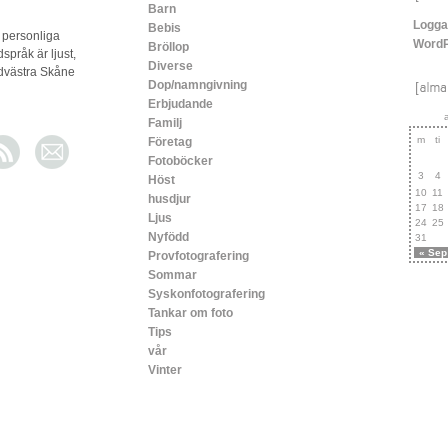
Barn
Logga
Bebis
 personliga
Word
Bröllop
dspråk är ljust,
Diverse
ordvästra Skåne
Dop/namngivning
Erbjudande
Familj
m
ti
Företag
Fotoböcker
3
4
Höst
10
11
husdjur
17
18
Ljus
24
25
Nyfödd
31
« Sep
Provfotografering
Sommar
Syskonfotografering
Tankar om foto
Tips
vår
Vinter