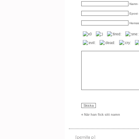
Namn (
Epost (
Hemsi
«
När han fick sitt namn