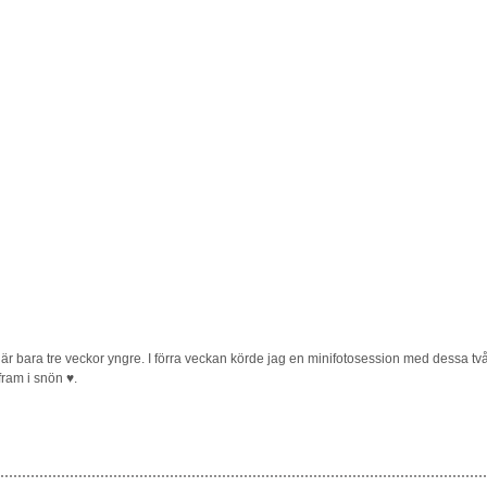
 är bara tre veckor yngre. I förra veckan körde jag en minifotosession med dessa 
fram i snön ♥.